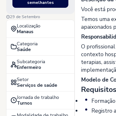
semelhantes
Você está pro
29 de Setembro
Temos uma exc
Localização
apaixonados p
Manaus
Responsabilid
Categoria
O profissiona
Saúde
contexto hosp
Subcategoria
terapias, ass
Enfermeiro
implementação
Modelo de Con
Setor
Serviços de saúde
Requisito
Jornada de trabalho
Formação
Turnos
Registro 
Modalidade de trabalho